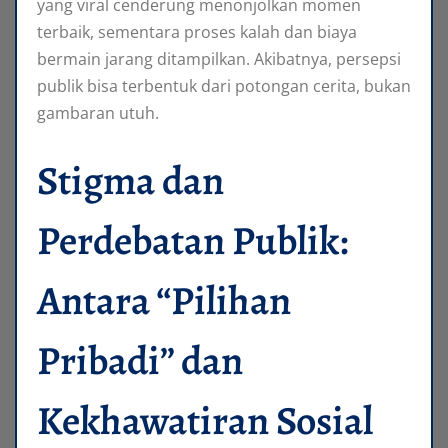
yang viral cenderung menonjolkan momen
terbaik, sementara proses kalah dan biaya
bermain jarang ditampilkan. Akibatnya, persepsi
publik bisa terbentuk dari potongan cerita, bukan
gambaran utuh.
Stigma dan
Perdebatan Publik:
Antara “Pilihan
Pribadi” dan
Kekhawatiran Sosial