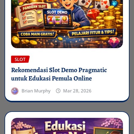
SLOT
Rekomendasi Slot Demo Pragmatic
untuk Edukasi Pemula Online
Brian Murphy
Mar 28, 2026