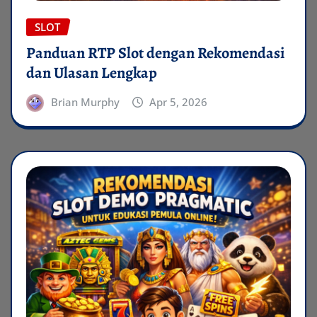
SLOT
Panduan RTP Slot dengan Rekomendasi
dan Ulasan Lengkap
Brian Murphy
Apr 5, 2026