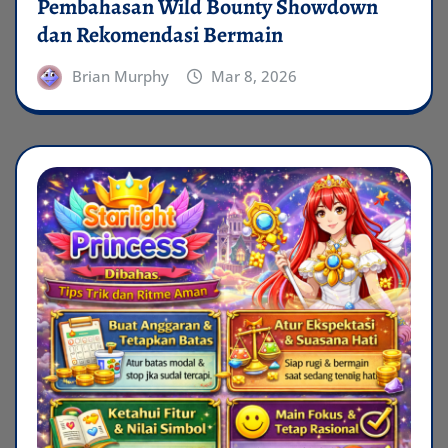
Pembahasan Wild Bounty Showdown
dan Rekomendasi Bermain
Brian Murphy
Mar 8, 2026