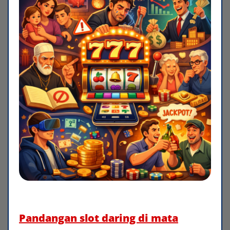
Pandangan slot daring di mata