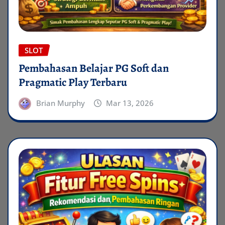
SLOT
Pembahasan Belajar PG Soft dan
Pragmatic Play Terbaru
Brian Murphy
Mar 13, 2026