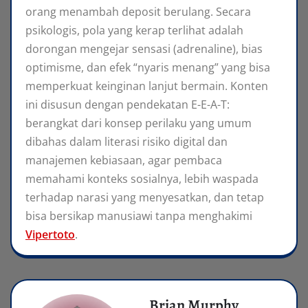
orang menambah deposit berulang. Secara
psikologis, pola yang kerap terlihat adalah
dorongan mengejar sensasi (adrenaline), bias
optimisme, dan efek “nyaris menang” yang bisa
memperkuat keinginan lanjut bermain. Konten
ini disusun dengan pendekatan E-E-A-T:
berangkat dari konsep perilaku yang umum
dibahas dalam literasi risiko digital dan
manajemen kebiasaan, agar pembaca
memahami konteks sosialnya, lebih waspada
terhadap narasi yang menyesatkan, dan tetap
bisa bersikap manusiawi tanpa menghakimi
Vipertoto
.
Brian Murphy