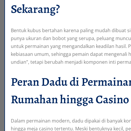
Sekarang?
Bentuk kubus bertahan karena paling mudah dibuat sim
punya ukuran dan bobot yang serupa, peluang munculn
untuk permainan yang mengandalkan keadilan hasil. 
kebiasaan umum, sehingga pemain dapat mengenali has
undian”, tetapi berubah menjadi komponen inti permain
Peran Dadu di Permaina
Rumahan hingga Casino
Dalam permainan modern, dadu dipakai di banyak kont
hingga meja casino tertentu. Meski bentuknya kecil,