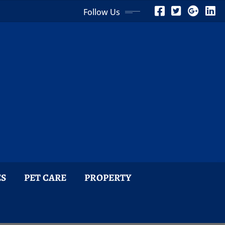
Follow Us
ES
PET CARE
PROPERTY