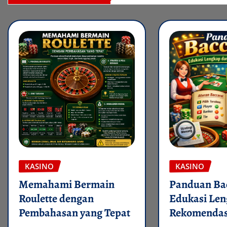
KASINO
KASINO
Memahami Bermain
Panduan Bac
Roulette dengan
Edukasi Len
Pembahasan yang Tepat
Rekomendas