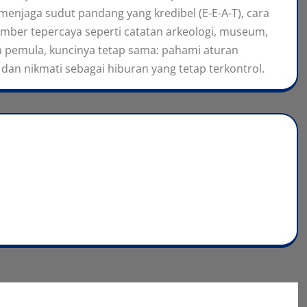
enjaga sudut pandang yang kredibel (E-E-A-T), cara
ber tepercaya seperti catatan arkeologi, museum,
a pemula, kuncinya tetap sama: pahami aturan
 dan nikmati sebagai hiburan yang tetap terkontrol.