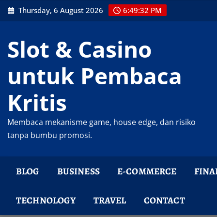
Skip
Thursday, 6 August 2026
6:49:34 PM
to
content
Slot & Casino
untuk Pembaca
Kritis
Membaca mekanisme game, house edge, dan risiko
tanpa bumbu promosi.
BLOG
BUSINESS
E-COMMERCE
FINA
TECHNOLOGY
TRAVEL
CONTACT